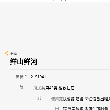
分享
鲜山鲜河
商标ID
2151941
号：
所属类
第43类-餐饮住宿
别：
使用范
快餐馆,酒馆,烹饪设备出租
围：
馆,外卖餐馆,酒店住宿服务