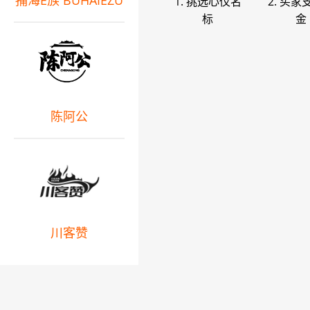
捕海E族 BUHAIEZU
1. 挑选心仪名
2. 买家
标
金
陈阿公
川客赞