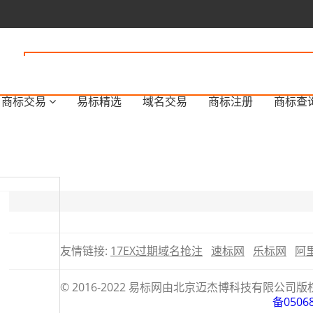
商标交易
易标精选
域名交易
商标注册
商标查
友情链接:
17EX过期域名抢注
速标网
乐标网
阿
© 2016-2022 易标网由北京迈杰博科技有限
备0506