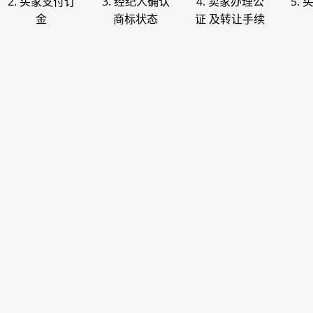
2. 买家支付订
3. 经纪人确认
4. 卖家办理公
5.
金
商标状态
证 及转让手续