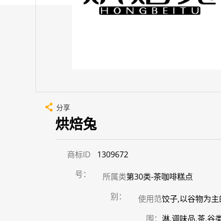
分享
烘焙兔
商标ID
1309672
号：
所属类
第30类-茶咖啡糕点
别：
使用范
饺子,以谷物为主
围：
淋,调味品,茶,谷