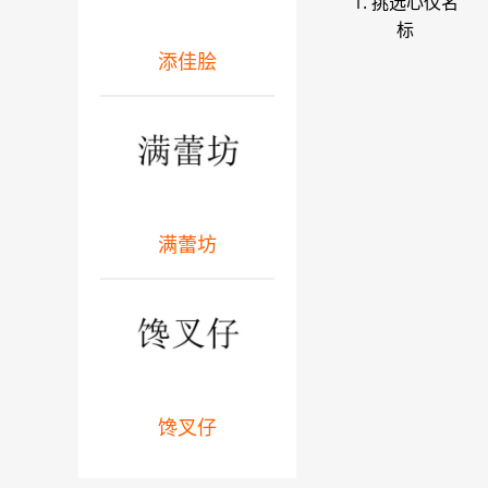
1. 挑选心仪名
标
添佳脍
满蕾坊
馋叉仔