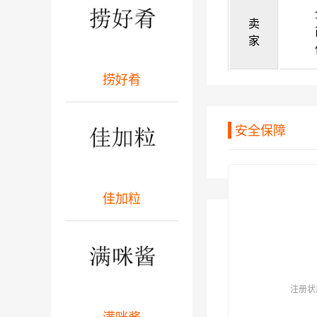
卖
家
捞好肴
安全保障
佳加粒
注册状