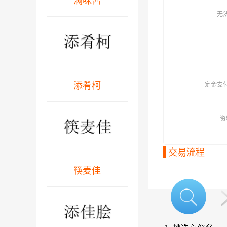
满咪酱
无
添肴柯
定金支
资
交易流程
筷麦佳