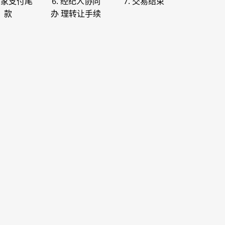
 买家支付尾
6. 经纪人协同
7. 交易结束
款
办 理转让手续