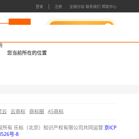
|
登录
注册
全国分站
联系我们
帮助中心
申请成为会员
询
您当前所在的位置
里云
云商标
商标圈
A5商标
公司版权所有 乐标（北京）知识产权有限公司共同运营
京ICP
8526号-8