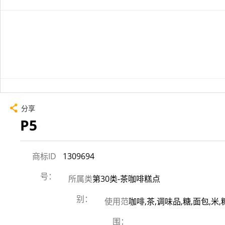
分享
P5
商标ID
1309694
号：
所属类
第30类-茶咖啡糕点
别：
使用范
咖啡,茶,调味品,糖,面包,米
围：