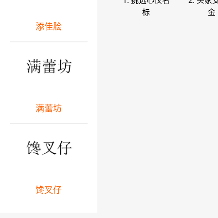
1. 挑选心仪名
2. 买家
标
金
添佳脍
满蕾坊
馋叉仔